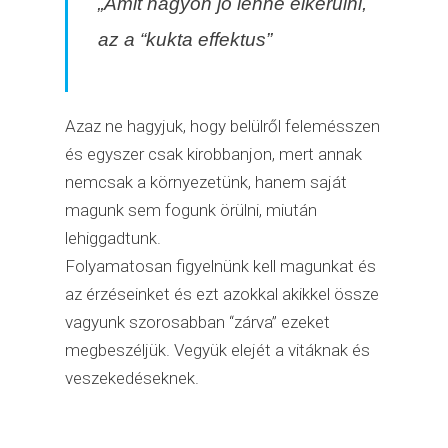
„Amit nagyon jó lenne elkerülni,
az a “kukta effektus”
Azaz ne hagyjuk, hogy belülről felemésszen
és egyszer csak kirobbanjon, mert annak
nemcsak a környezetünk, hanem saját
magunk sem fogunk örülni, miután
lehiggadtunk.
Folyamatosan figyelnünk kell magunkat és
az érzéseinket és ezt azokkal akikkel össze
vagyunk szorosabban “zárva” ezeket
megbeszéljük. Vegyük elejét a vitáknak és
veszekedéseknek.