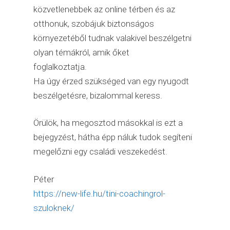
közvetlenebbek az online térben és az
otthonuk, szobájuk biztonságos
környezetéből tudnak valakivel beszélgetni
olyan témákról, amik őket
foglalkoztatja.
Ha úgy érzed szükséged van egy nyugodt
beszélgetésre, bizalommal keress.
Örülök, ha megosztod másokkal is ezt a
bejegyzést, hátha épp náluk tudok segíteni
megelőzni egy családi veszekedést.
Péter
https://new-life.hu/tini-coachingrol-
szuloknek/