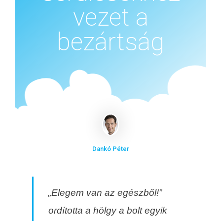
vezet a
bezártság
Dankó Péter
„Elegem van az egészből!”
ordította a hölgy a bolt egyik