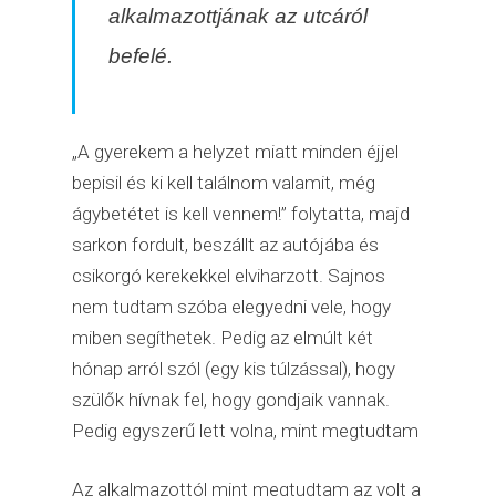
alkalmazottjának az utcáról
befelé.
„A gyerekem a helyzet miatt minden éjjel
bepisil és ki kell találnom valamit, még
ágybetétet is kell vennem!” folytatta, majd
sarkon fordult, beszállt az autójába és
csikorgó kerekekkel elviharzott. Sajnos
nem tudtam szóba elegyedni vele, hogy
miben segíthetek. Pedig az elmúlt két
hónap arról szól (egy kis túlzással), hogy
szülők hívnak fel, hogy gondjaik vannak.
Pedig egyszerű lett volna, mint megtudtam
Az alkalmazottól mint megtudtam az volt a