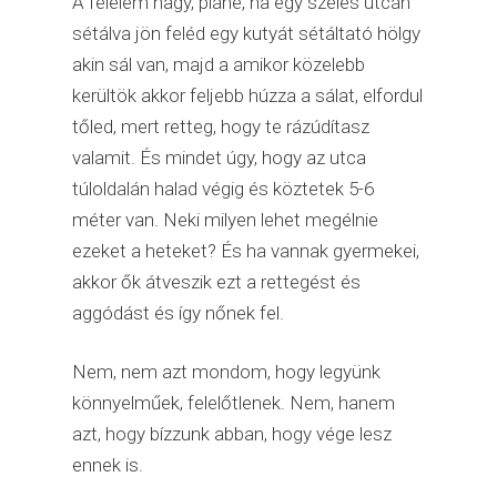
A félelem nagy, pláne, ha egy széles utcán
sétálva jön feléd egy kutyát sétáltató hölgy
akin sál van, majd a amikor közelebb
kerültök akkor feljebb húzza a sálat, elfordul
tőled, mert retteg, hogy te rázúdítasz
valamit. És mindet úgy, hogy az utca
túloldalán halad végig és köztetek 5-6
méter van. Neki milyen lehet megélnie
ezeket a heteket? És ha vannak gyermekei,
akkor ők átveszik ezt a rettegést és
aggódást és így nőnek fel.
Nem, nem azt mondom, hogy legyünk
könnyelműek, felelőtlenek. Nem, hanem
azt, hogy bízzunk abban, hogy vége lesz
ennek is.