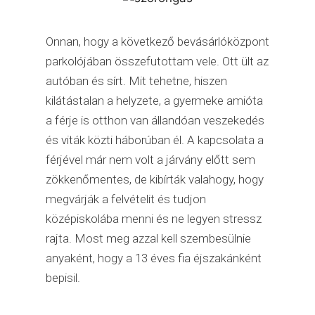
Onnan, hogy a következő bevásárlóközpont
parkolójában összefutottam vele. Ott ült az
autóban és sírt. Mit tehetne, hiszen
kilátástalan a helyzete, a gyermeke amióta
a férje is otthon van állandóan veszekedés
és viták közti háborúban él. A kapcsolata a
férjével már nem volt a járvány előtt sem
zökkenőmentes, de kibírták valahogy, hogy
megvárják a felvételit és tudjon
középiskolába menni és ne legyen stressz
rajta. Most meg azzal kell szembesülnie
anyaként, hogy a 13 éves fia éjszakánként
bepisil.