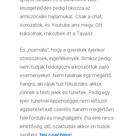
elszigetelődés pedig fokozza az
antiszociális hajlamukat. Csak a chat,
sorozatok, és Youtube ami megy. Ott
kuksolnak, miközben itt a Tavasz.
És „normális”, hogy a gyerekek ilyenkor
stresszesek, ingerlékenyek. Amikor pedig
nem tudják feldolgozni a körülöttük zajló
eseményeket. Nem találnak egy megértő
hangra, aki rájuk tud fókuszálni, akkor
jönnek a testi jelek és tünetek. Pedig egy
ilyen tünetnél éppenséggel nem először
ágybetétet kell cserélni, hanem megértően
felé fordulni és meghallgatni. (ha erre nincs
lehetőség, idő, szaktudás akkor én tudok
segíteni:
tini coaching
)