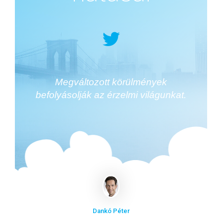
Megváltozott körülmények
befolyásolják az érzelmi világunkat.
Dankó Péter