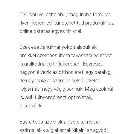
Elkülönülve, céltalanul, magunkba fordulva.
Ilyen „kellemes” tüneteket tud produkálni az
online oktatás egyes tiniknél.
Ezek esettanulmányokon alapulnak,
amikkel szembesültem tavasszal és most
is uralkodnak a tinik körében. Egyrészt
nagyon élvezik az otthonlétet, egy darabig,
de ugyanakkor számos belső érzelmi
folyamat megy végig bennük. Még azoknál
is, akik túlnyomórészt optimisták,
jókedvűek.
Egyre több azoknak a gyerekeknek a
száma, akik alig akarnak kikelni az ágyból,