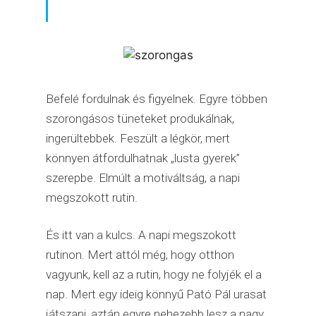
Befelé fordulnak és figyelnek. Egyre többen
szorongásos tüneteket produkálnak,
ingerültebbek. Feszült a légkör, mert
könnyen átfordulhatnak „lusta gyerek”
szerepbe. Elmúlt a motiváltság, a napi
megszokott rutin.
És itt van a kulcs. A napi megszokott
rutinon. Mert attól még, hogy otthon
vagyunk, kell az a rutin, hogy ne folyjék el a
nap. Mert egy ideig könnyű Pató Pál urasat
játszani, aztán egyre nehezebb lesz a nagy