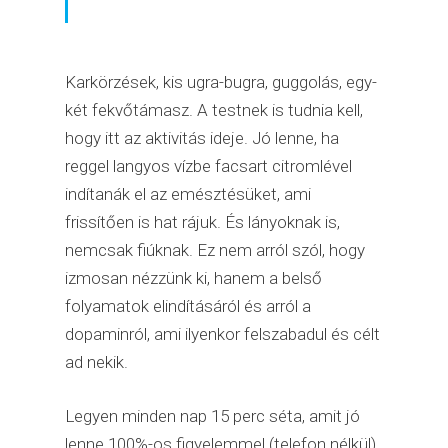
Karkörzések, kis ugra-bugra, guggolás, egy-
két fekvőtámasz. A testnek is tudnia kell,
hogy itt az aktivitás ideje. Jó lenne, ha
reggel langyos vízbe facsart citromlével
indítanák el az emésztésüket, ami
frissítően is hat rájuk. És lányoknak is,
nemcsak fiúknak. Ez nem arról szól, hogy
izmosan nézzünk ki, hanem a belső
folyamatok elindításáról és arról a
dopaminról, ami ilyenkor felszabadul és célt
ad nekik.
Legyen minden nap 15 perc séta, amit jó
lenne 100%-os figyelemmel (telefon nélkül)